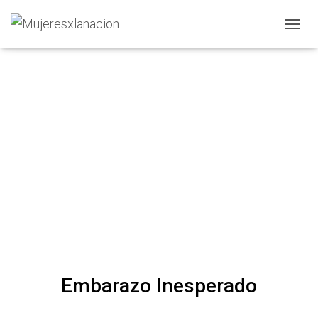
C
A
M
B
I
A
R
M
O
D
O
D
E
N
A
V
E
G
A
Embarazo Inesperado
C
I