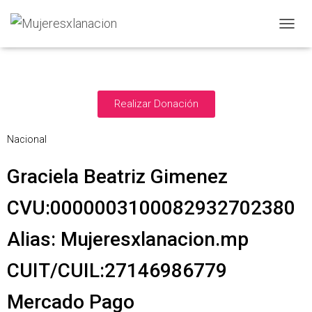
Donaciones
C
A
M
B
I
A
Realizar Donación
R
M
Nacional
O
D
O
Graciela Beatriz Gimenez
D
E
CVU:0000003100082932702380
N
A
Alias: Mujeresxlanacion.mp
V
E
G
CUIT/CUIL:27146986779
A
C
Mercado Pago
I