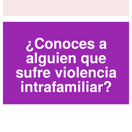
No estas sola
¿Conoces a
alguien que
Puedes contactarnos
sufre violencia
Contactanos
intrafamiliar?
Puedes pedir