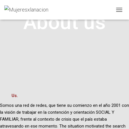
About us
T
O
G
G
L
E
N
A
V
I
G
A
T
I
O
Us.
N
Somos una red de redes, que tiene su comienzo en el año 2001 con
la visión de trabajar en la contención y orientación SOCIAL Y
FAMILIAR, frente al contexto de crisis que el país estaba
atravesando en ese momento.
The situation motivated the search