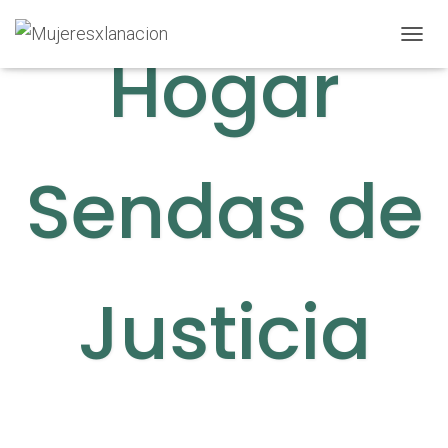
Hogar
C
A
M
B
I
A
R
Sendas de
M
O
D
O
D
E
Justicia
N
A
V
E
G
A
C
I